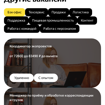
Бэк-офис
Техсервис
Продажи
Логистика
Поддержка
Пищевая промышленность
Контент
Работа с командой
Работа с персоналом
Координатор экопроектов
от 72600 до 83490 ₽ до вычета
Удаленно
С опытом
Менеджер по приёму и обработке корреспонденции
и грузов