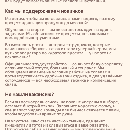
вам будут помогать опытные коллеги и наставники.
Как мы поддерживаем новичков
Мы хотим, чтобы вы оставались с нами надолго, поэтому
процесс адаптации продуман до мелочей:
Обучение на старте — вы не останетесь один на один с
задачами. Мы объясним все процессы, познакомим с
командой и инструментами.
Возможность роста — истории сотрудников, которые
начинали со сборки заказов и стали супервайзером, или
путь от оператора до куратора проекта — у нас это не
исключение!
Официальное трудоустройство — означает белую зарплату,
оплачиваемый отпуск, больничный и соцпакет. Мы
обращаем внимание на условия работы: на складах и
производствах есть удобные зоны отдыха, а для удалённых
сотрудников — вся необходимая техника и компенсация
связи.
Не нашли вакансию?
Если вы посмотрели список, но пока не уверены в выборе,
оставьте быстрый отклик. Заполните короткую форму, и
специалист Яндекс Команды для бизнеса свяжется с вами,
чтобы подобрать вариант по душе.
Не упустите шанс стать частью команды, где ценят
инициативу и готовы вкладываться в ваше развитие.
Попробуйте себя в разных ролях — мы поддержим ваше