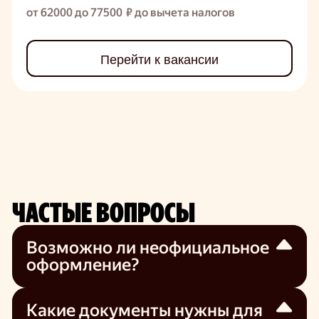
от 62000 до 77500 ₽ до вычета налогов
Перейти к вакансии
ЧАСТЫЕ ВОПРОСЫ
Возможно ли неофициальное
оформление?
Трудоустроиться в нашу компанию можно
только официально по ТК РФ.
Какие документы нужны для